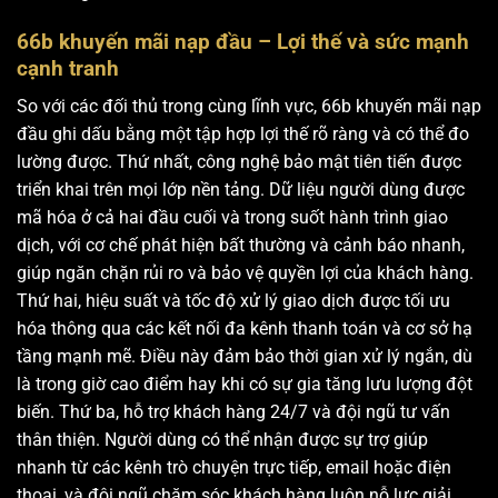
66b khuyến mãi nạp đầu – Lợi thế và sức mạnh
cạnh tranh
So với các đối thủ trong cùng lĩnh vực, 66b khuyến mãi nạp
đầu ghi dấu bằng một tập hợp lợi thế rõ ràng và có thể đo
lường được. Thứ nhất, công nghệ bảo mật tiên tiến được
triển khai trên mọi lớp nền tảng. Dữ liệu người dùng được
mã hóa ở cả hai đầu cuối và trong suốt hành trình giao
dịch, với cơ chế phát hiện bất thường và cảnh báo nhanh,
giúp ngăn chặn rủi ro và bảo vệ quyền lợi của khách hàng.
Thứ hai, hiệu suất và tốc độ xử lý giao dịch được tối ưu
hóa thông qua các kết nối đa kênh thanh toán và cơ sở hạ
tầng mạnh mẽ. Điều này đảm bảo thời gian xử lý ngắn, dù
là trong giờ cao điểm hay khi có sự gia tăng lưu lượng đột
biến. Thứ ba, hỗ trợ khách hàng 24/7 và đội ngũ tư vấn
thân thiện. Người dùng có thể nhận được sự trợ giúp
nhanh từ các kênh trò chuyện trực tiếp, email hoặc điện
thoại, và đội ngũ chăm sóc khách hàng luôn nỗ lực giải