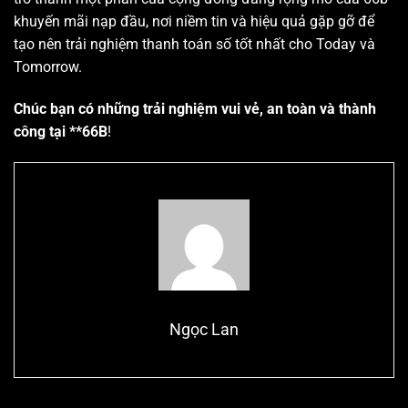
khuyến mãi nạp đầu, nơi niềm tin và hiệu quả gặp gỡ để
tạo nên trải nghiệm thanh toán số tốt nhất cho Today và
Tomorrow.
Chúc bạn có những trải nghiệm vui vẻ, an toàn và thành
công tại **66B
!
Ngọc Lan