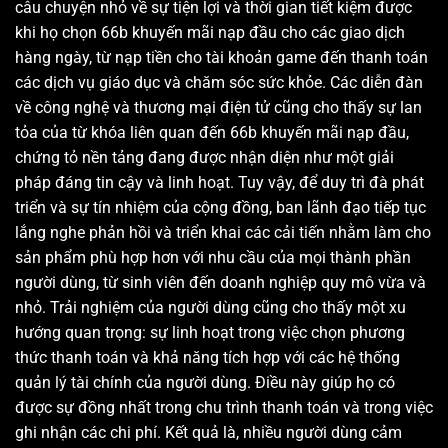
câu chuyện nhỏ về sự tiện lợi và thời gian tiết kiệm được
khi họ chọn 66b khuyến mãi nạp đầu cho các giao dịch
hàng ngày, từ nạp tiền cho tài khoản game đến thanh toán
các dịch vụ giáo dục và chăm sóc sức khỏe. Các diễn đàn
về công nghệ và thương mại điện tử cũng cho thấy sự lan
tỏa của từ khóa liên quan đến 66b khuyến mãi nạp đầu,
chứng tỏ nền tảng đang được nhận diện như một giải
pháp đáng tin cậy và linh hoạt. Tuy vậy, để duy trì đà phát
triển và sự tín nhiệm của cộng đồng, ban lãnh đạo tiếp tục
lắng nghe phản hồi và triển khai các cải tiến nhằm làm cho
sản phẩm phù hợp hơn với nhu cầu của mọi thành phần
người dùng, từ sinh viên đến doanh nghiệp quy mô vừa và
nhỏ. Trải nghiệm của người dùng cũng cho thấy một xu
hướng quan trọng: sự linh hoạt trong việc chọn phương
thức thanh toán và khả năng tích hợp với các hệ thống
quản lý tài chính của người dùng. Điều này giúp họ có
được sự đồng nhất trong chu trình thanh toán và trong việc
ghi nhận các chi phí. Kết quả là, nhiều người dùng cảm