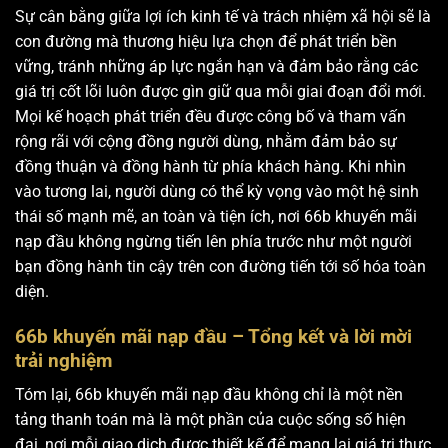
Sự cân bằng giữa lợi ích kinh tế và trách nhiệm xã hội sẽ là
con đường mà thương hiệu lựa chọn để phát triển bền
vững, tránh những áp lực ngắn hạn và đảm bảo rằng các
giá trị cốt lõi luôn được gìn giữ qua mỗi giai đoạn đổi mới.
Mọi kế hoạch phát triển đều được công bố và tham vấn
rộng rãi với cộng đồng người dùng, nhằm đảm bảo sự
đồng thuận và đồng hành từ phía khách hàng. Khi nhìn
vào tương lai, người dùng có thể kỳ vọng vào một hệ sinh
thái số mạnh mẽ, an toàn và tiện ích, nơi 66b khuyến mãi
nạp đầu không ngừng tiến lên phía trước như một người
bạn đồng hành tin cậy trên con đường tiến tới số hóa toàn
diện.
66b khuyến mãi nạp đầu – Tổng kết và lời mời
trải nghiệm
Tóm lại, 66b khuyến mãi nạp đầu không chỉ là một nền
tảng thanh toán mà là một phần của cuộc sống số hiện
đại, nơi mỗi giao dịch được thiết kế để mang lại giá trị thực