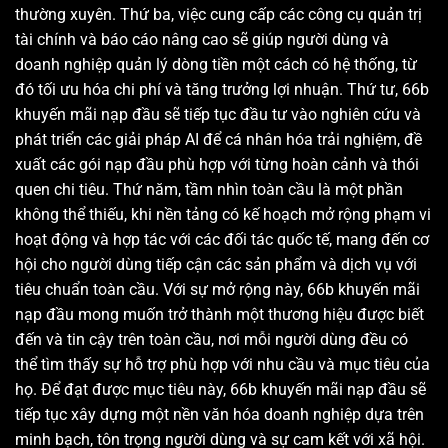
thường xuyên. Thứ ba, việc cung cấp các công cụ quản trị
tài chính và báo cáo nâng cao sẽ giúp người dùng và
doanh nghiệp quản lý dòng tiền một cách có hệ thống, từ
đó tối ưu hóa chi phí và tăng trưởng lợi nhuận. Thứ tư, 66b
khuyến mãi nạp đầu sẽ tiếp tục đầu tư vào nghiên cứu và
phát triển các giải pháp AI để cá nhân hóa trải nghiệm, đề
xuất các gói nạp đầu phù hợp với từng hoàn cảnh và thói
quen chi tiêu. Thứ năm, tầm nhìn toàn cầu là một phần
không thể thiếu, khi nền tảng có kế hoạch mở rộng phạm vi
hoạt động và hợp tác với các đối tác quốc tế, mang đến cơ
hội cho người dùng tiếp cận các sản phẩm và dịch vụ với
tiêu chuẩn toàn cầu. Với sự mở rộng này, 66b khuyến mãi
nạp đầu mong muốn trở thành một thương hiệu được biết
đến và tin cậy trên toàn cầu, nơi mỗi người dùng đều có
thể tìm thấy sự hỗ trợ phù hợp với nhu cầu và mục tiêu của
họ. Để đạt được mục tiêu này, 66b khuyến mãi nạp đầu sẽ
tiếp tục xây dựng một nền văn hóa doanh nghiệp dựa trên
minh bạch, tôn trọng người dùng và sự cam kết với xã hội.