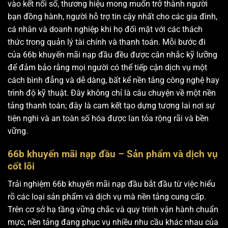
vào kết nối số, thương hiệu mong muốn trở thành người
bạn đồng hành, người hỗ trợ tin cậy nhất cho các gia đình,
cá nhân và doanh nghiệp khi họ đối mặt với các thách
thức trong quản lý tài chính và thanh toán. Mỗi bước đi
của 66b khuyến mãi nạp đầu đều được cân nhắc kỹ lưỡng
để đảm bảo rằng mọi người có thể tiếp cận dịch vụ một
cách bình đẳng và dễ dàng, bất kể nền tảng công nghệ hay
trình độ kỹ thuật. Đây không chỉ là câu chuyện về một nền
tảng thanh toán; đây là cam kết tạo dựng tương lai nơi sự
tiện nghi và an toàn số hóa được lan tỏa rộng rãi và bền
vững.
66b khuyến mãi nạp đầu – Sản phẩm và dịch vụ
cốt lõi
Trải nghiệm 66b khuyến mãi nạp đầu bắt đầu từ việc hiểu
rõ các loại sản phẩm và dịch vụ mà nền tảng cung cấp.
Trên cơ sở hạ tầng vững chắc và quy trình vận hành chuẩn
mực, nền tảng đang phục vụ nhiều nhu cầu khác nhau của