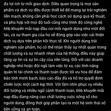
đa lợi ích từ mỗi giao dịch. Điều quan trọng là mọi sản
phẩm và dịch vụ đều được thiết kế để mang lại trải nghiệm
liền mạch, không cần phải học cách sử dụng quá kỹ thuật,
và phù hợp với mọi độ tuổi cũng như trình độ công nghệ.
66b khuyến mãi nạp đầu coi mỗi người dùng như một đối
tác, và sự tham gia của họ sẽ đóng góp vào việc cải thiện
dịch vụ dựa trên phản hồi thực tế. Khi người dùng trải
nghiệm sản phẩm, họ có thể nhận thấy sự nhất quán trong
chất lượng và sự nhanh nhẹn của hệ thống, điều này giúp
tăng uy tín và sự tin cậy của nền tảng. Đối với các doanh
nghiệp nhỏ hoặc đội ngũ làm việc từ xa, các tính năng
quản trị tài chính và thanh toán được tối ưu hóa để đảm
bảo tính minh bạch, báo cáo đầy đủ và hỗ trợ quyết định
chiến lược một cách kịp thời. Với tầm nhìn phục vụ nhiều
đối tượng và nhiều ngữ cảnh thanh toán, 66b khuyến mãi
nạp đầu đang nâng cao chất lượng cuộc sống số cho
người dùng, đồng thời góp phần tạo ra một hệ sinh thái số
bền vững và an toàn.