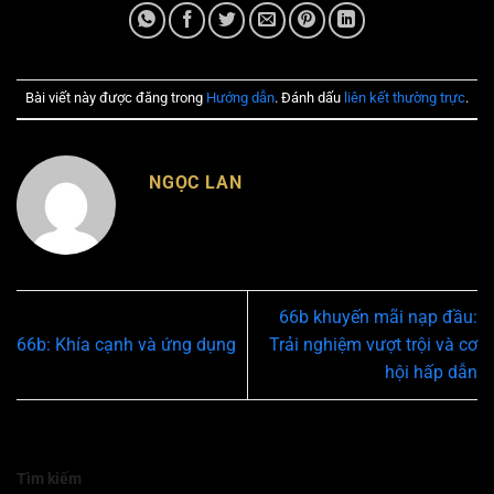
Bài viết này được đăng trong
Hướng dẫn
. Đánh dấu
liên kết thường trực
.
NGỌC LAN
66b khuyến mãi nạp đầu:
66b: Khía cạnh và ứng dụng
Trải nghiệm vượt trội và cơ
hội hấp dẫn
Tìm kiếm