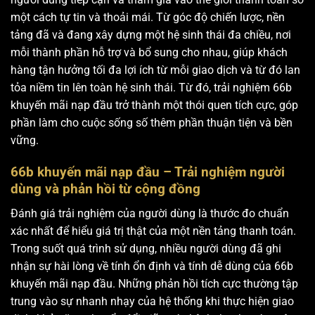
một cách tự tin và thoải mái. Từ góc độ chiến lược, nền
tảng đã và đang xây dựng một hệ sinh thái đa chiều, nơi
mỗi thành phần hỗ trợ và bổ sung cho nhau, giúp khách
hàng tận hưởng tối đa lợi ích từ mỗi giao dịch và từ đó lan
tỏa niềm tin lên toàn hệ sinh thái. Từ đó, trải nghiệm 66b
khuyến mãi nạp đầu trở thành một thói quen tích cực, góp
phần làm cho cuộc sống số thêm phần thuận tiện và bền
vững.
66b khuyến mãi nạp đầu – Trải nghiệm người
dùng và phản hồi từ cộng đồng
Đánh giá trải nghiệm của người dùng là thước đo chuẩn
xác nhất để hiểu giá trị thật của một nền tảng thanh toán.
Trong suốt quá trình sử dụng, nhiều người dùng đã ghi
nhận sự hài lòng về tính ổn định và tính dễ dùng của 66b
khuyến mãi nạp đầu. Những phản hồi tích cực thường tập
trung vào sự nhanh nhạy của hệ thống khi thực hiện giao