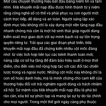
Một câu chuyện thương hiệu bắt đầu bằng niềm tin và tầm
nhìn. 66b khuyến mãi nạp đầu được hình thành từ ý niệm
rằng công nghệ số có thể và phải phục vụ con người một
cách trực tiếp, dễ dàng và an toàn. Người sáng lập xác
định mục tiêu không chỉ là xây dựng một nền tảng nạp đầu
nhanh chóng mà còn là một hệ sinh thái giúp người dùng
kiểm soát mọi giao dịch với sự minh bạch và sự tôn trọng
quyền riêng tư. Trải qua các giai đoạn phát triển, 66b
khuyến mãi nạp đầu đã chứng kiến nhiều cột mốc đáng
nhớ: từ việc tích hợp liên tục các kênh thanh toán mới,
nâng cấp cơ sở hạ tầng để đảm bảo hiệu suất ở mọi thời
điểm, cho đến việc mở rộng hợp tác với các đối tác chiến
lược trong và ngoài nước. Những cột mốc này không chỉ là
con số hoặc danh hiệu, mà là minh chứng cho cam kết của
thương hiệu đối với trải nghiệm người dùng và trách nhiệm
xã hội. Sứ mệnh của 66b khuyến mãi nạp đầu là phá bỏ
rào cản, xóa bỏ sự phức tạp và mang lại sự tự do tài chính
cho mọi người. Trong một thế giới ngày càng phụ thuộc