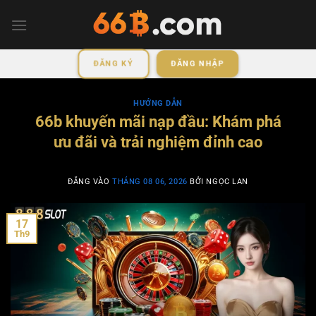
Bỏ
qua
nội
dung
ĐĂNG KÝ
ĐĂNG NHẬP
HƯỚNG DẪN
66b khuyến mãi nạp đầu: Khám phá
ưu đãi và trải nghiệm đỉnh cao
ĐĂNG VÀO
THÁNG 08 06, 2026
BỞI
NGỌC LAN
17
Th9