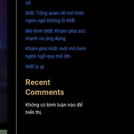
số
66B: Tổng quan về mô hình
ngôn ngữ khổng lồ 66B
Mô hình 66B: Khám phá sức
mạnh và ứng dụng
Khám phá 66B: một mô hình
ngôn ngữ quy mô lớn
66B la gi
Recent
Comments
Không có bình luận nào để
hiển thị.