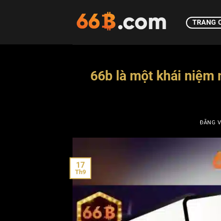
Bỏ
qua
TRANG 
nội
dung
66b là một khái niệm 
ĐĂNG 
17
Th9