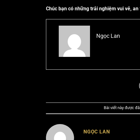
Chúc bạn có những trải nghiệm vui vẻ, an 
Ngọc Lan
Bài viết này được đ
NGỌC LAN