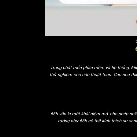
Trong phát triển phần mềm và hệ thống, 66
thử nghiệm cho các thuật toán. Các nhà thi
66b vẫn là một khái niệm mở, cho phép nhiề
tưởng như 66b có thể kích thích sự sáng