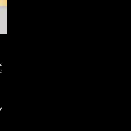
ố
ỹ.
ý