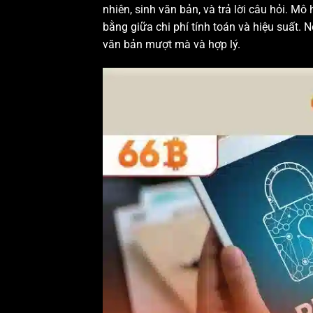
nhiên, sinh văn bản, và trả lời câu hỏi. M
bằng giữa chi phí tính toán và hiệu suất. 
văn bản mượt mà và hợp lý.