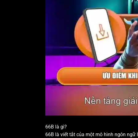
66B là gì?
66B là viết tắt của một mô hình ngôn ngữ 