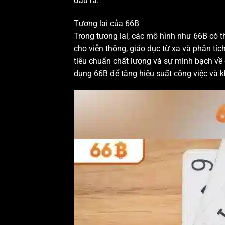
đầu ra.
Tương lai của 66B
Trong tương lai, các mô hình như 66B có th
cho viễn thông, giáo dục từ xa và phân tích
tiêu chuẩn chất lượng và sự minh bạch về
dụng 66B để tăng hiệu suất công việc và 