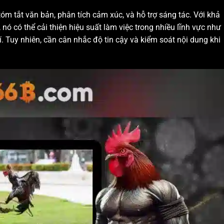
tóm tắt văn bản, phân tích cảm xúc, và hỗ trợ sáng tác. Với khả
ó có thể cải thiện hiệu suất làm việc trong nhiều lĩnh vực như
. Tuy nhiên, cần cân nhắc độ tin cậy và kiểm soát nội dung khi