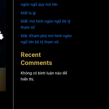
ngôn ngữ quy mô lớn
66B la gi
66B: mô hình ngôn ngữ 66 tỷ
tham số
66b: Khám phá mô hình ngôn
ngữ lớn 66 tỷ tham số
Recent
Comments
Không có bình luận nào để
hiển thị.