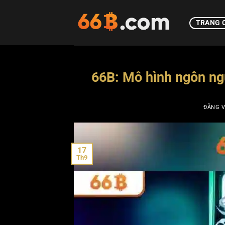
Bỏ
qua
TRANG 
nội
dung
66B: Mô hình ngôn ngữ
ĐĂNG 
17
Th9