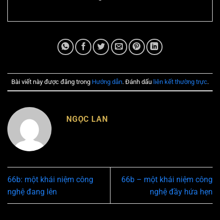
Bài viết này được đăng trong
Hướng dẫn
. Đánh dấu
liên kết thường trực
.
NGỌC LAN
66b: một khái niệm công
66b – một khái niệm công
nghệ đang lên
nghệ đầy hứa hẹn