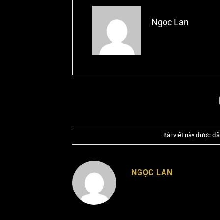
Ngọc Lan
Bài viết này được đ
NGỌC LAN