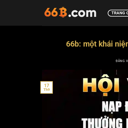
Bỏ
qua
TRANG 
nội
dung
66b: một khái niệ
ĐĂNG 
17
Th9