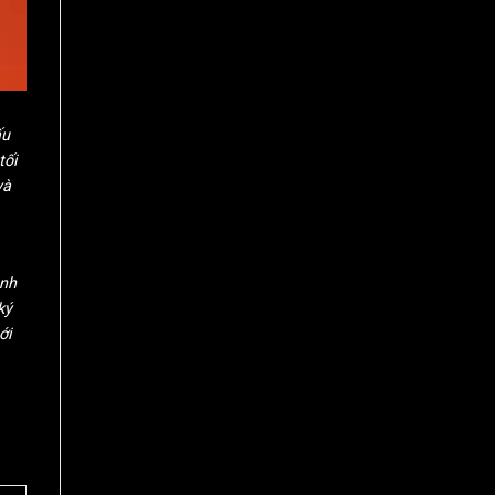
ấu
tối
và
ành
ký
ới