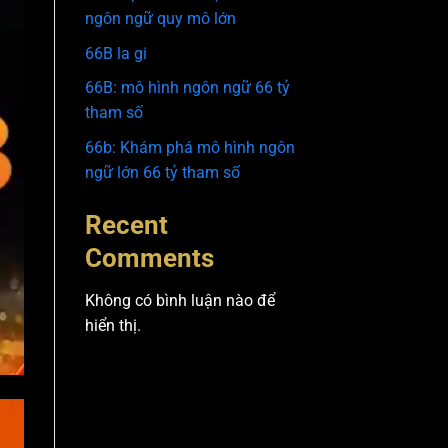
ngôn ngữ quy mô lớn
66B la gi
66B: mô hình ngôn ngữ 66 tỷ
tham số
66b: Khám phá mô hình ngôn
ngữ lớn 66 tỷ tham số
Recent
Comments
Không có bình luận nào để
hiển thị.