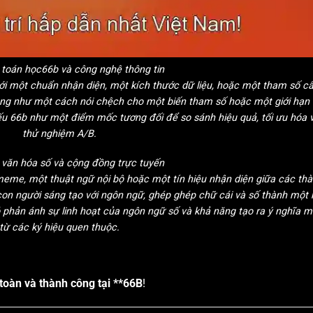
 toán học
66b và công nghệ thông tin
với một chuẩn nhận diện, một kích thước dữ liệu, hoặc một tham số c
ng như một cách nói chệch cho một biến tham số hoặc một giới hạn 
iếu 66b như một điểm mốc tương đối để so sánh hiệu quả, tối ưu hóa 
thử nghiệm A/B.
 văn hóa số và cộng đồng trực tuyến
meme, một thuật ngữ nội bộ hoặc một tín hiệu nhận diện giữa các th
on người sáng tạo với ngôn ngữ, ghép ghép chữ cái và số thành một 
nó phản ánh sự linh hoạt của ngôn ngữ số và khả năng tạo ra ý nghĩa m
từ các ký hiệu quen thuộc.
toàn và thành công tại **66B
!