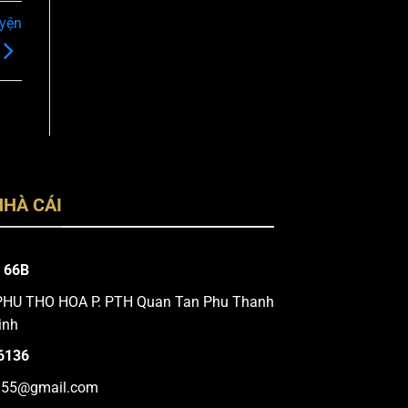
uyện
NHÀ CÁI
 66B
PHU THO HOA P. PTH Quan Tan Phu Thanh
inh
6136
155@gmail.com