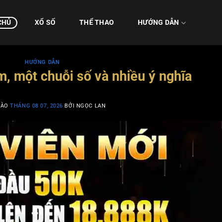
CHỦ
XỔ SỐ
THỂ THAO
HƯỚNG DẪN
HƯỚNG DẪN
m, một chuỗi số và nhiều ý nghĩa
VÀO
THÁNG 08 07, 2026
BỞI
NGỌC LAN