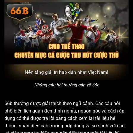
Những câu hỏi thường gặp về 66b
66b thường được giải thích theo ngữ cảnh. Các câu hỏi
phổ biến liên quan đến định nghĩa, nguồn gốc và cách áp
dụng có thể được trả lời bằng cách xem lại tài liệu hệ
thống, nhận diện các trường hợp dùng và so sánh với các