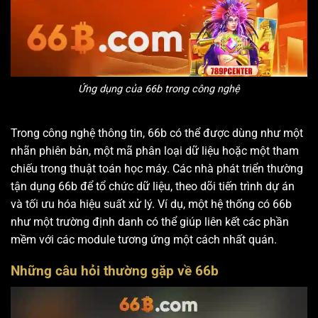
Ứng dụng của 66b trong công nghệ
Trong công nghệ thông tin, 66b có thể được dùng như một
nhãn phiên bản, một mã phân loại dữ liệu hoặc một tham
chiếu trong thuật toán học máy. Các nhà phát triển thường
tận dụng 66b để tổ chức dữ liệu, theo dõi tiến trình dự án
và tối ưu hóa hiệu suất xử lý. Ví dụ, một hệ thống có 66b
như một trường định danh có thể giúp liên kết các phần
mềm với các module tương ứng một cách nhất quán.
Những câu hỏi thường gặp về 66b