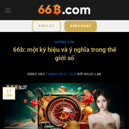
Bỏ
qua
nội
dung
ĐĂNG KÝ
ĐĂNG NHẬP
HƯỚNG DẪN
66b: một ký hiệu và ý nghĩa trong thế
giới số
ĐĂNG VÀO
THÁNG 08 07, 2026
BỞI
NGỌC LAN
17
Th9