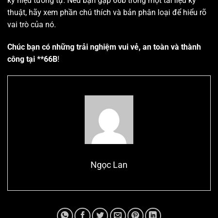
ký hiệu tương tự. Nếu bạn gặp 66b trong một tài liệu kỹ
thuật, hãy xem phần chú thích và bản phân loại để hiểu rõ
vai trò của nó.
Chúc bạn có những trải nghiệm vui vẻ, an toàn và thành
công tại **66B
!
Ngọc Lan