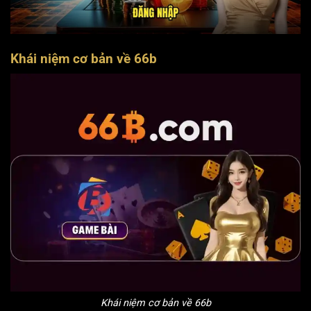
Khái niệm cơ bản về 66b
Khái niệm cơ bản về 66b